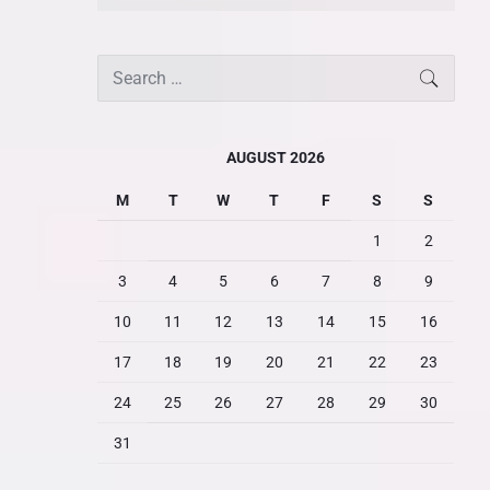
S
SEARC
e
a
r
AUGUST 2026
c
M
T
W
T
F
S
S
h
f
1
2
o
3
4
5
6
7
8
9
r
:
10
11
12
13
14
15
16
17
18
19
20
21
22
23
24
25
26
27
28
29
30
31