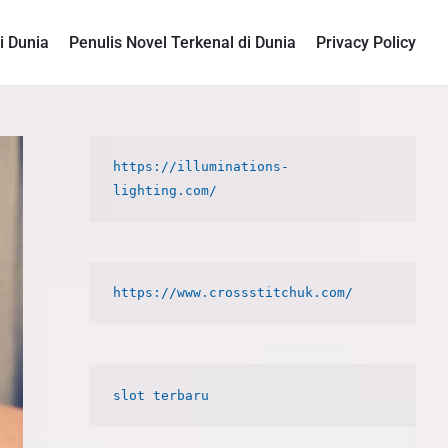
i Dunia
Penulis Novel Terkenal di Dunia
Privacy Policy
P
https://illuminations-
r
i
m
a
r
y
S
i
d