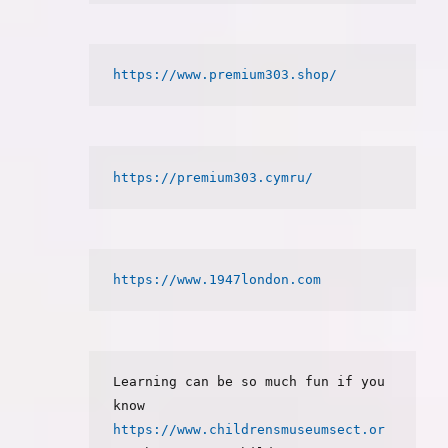
https://www.premium303.shop/
https://premium303.cymru/
https://www.1947london.com
Learning can be so much fun if you 
know 
https://www.childrensmuseumsect.or