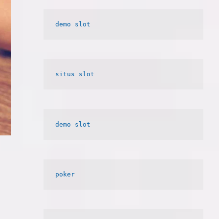
e
b
a
r
demo slot
poker