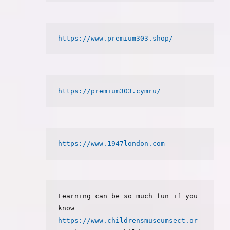
https://www.premium303.shop/
https://premium303.cymru/
https://www.1947london.com
Learning can be so much fun if you 
know 
https://www.childrensmuseumsect.or