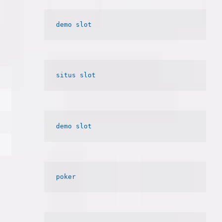
e
b
a
r
demo slot
poker