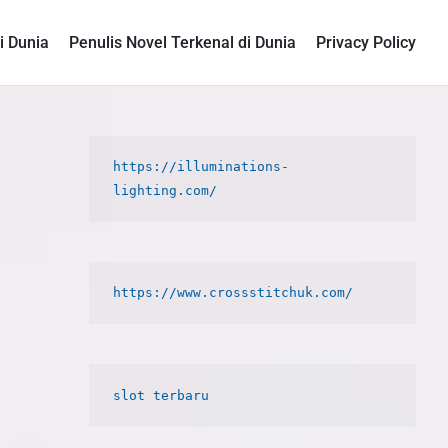
i Dunia
Penulis Novel Terkenal di Dunia
Privacy Policy
P
https://illuminations-
r
i
m
a
r
y
S
i
d