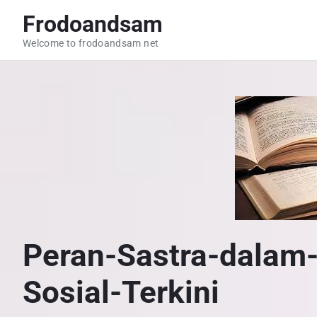
S
Frodoandsam
k
Welcome to frodoandsam net
i
p
t
o
c
o
n
t
e
n
Peran-Sastra-dalam
t
Sosial-Terkini