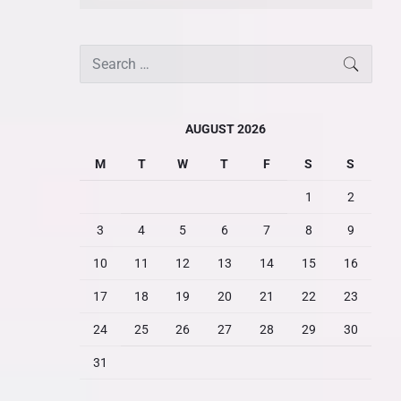
S
SEARC
e
a
r
AUGUST 2026
c
M
T
W
T
F
S
S
h
f
1
2
o
3
4
5
6
7
8
9
r
:
10
11
12
13
14
15
16
17
18
19
20
21
22
23
24
25
26
27
28
29
30
31