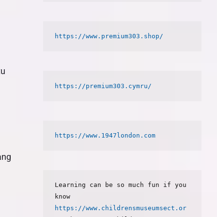
https://www.premium303.shop/
tu
https://premium303.cymru/
https://www.1947london.com
ang
Learning can be so much fun if you 
know 
https://www.childrensmuseumsect.or