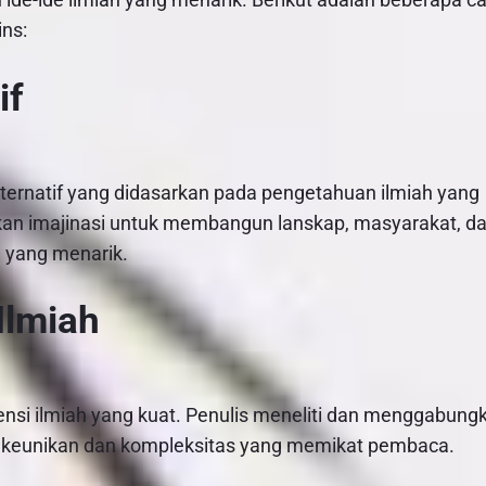
ins:
if
alternatif yang didasarkan pada pengetahuan ilmiah yang
an imajinasi untuk membangun lanskap, masyarakat, d
 yang menarik.
Ilmiah
mensi ilmiah yang kuat. Penulis meneliti dan menggabung
a keunikan dan kompleksitas yang memikat pembaca.