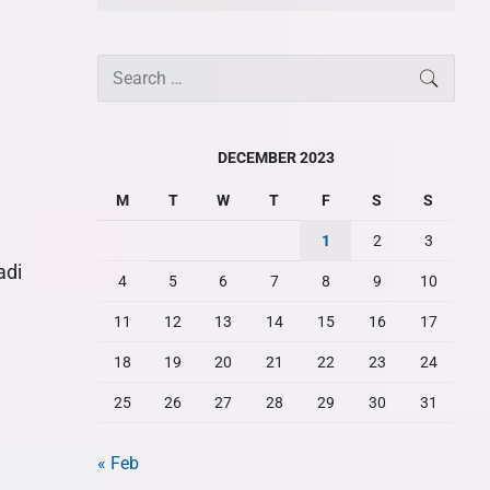
S
SEARC
e
a
r
DECEMBER 2023
c
M
T
W
T
F
S
S
h
f
1
2
3
o
adi
4
5
6
7
8
9
10
r
:
11
12
13
14
15
16
17
18
19
20
21
22
23
24
25
26
27
28
29
30
31
« Feb