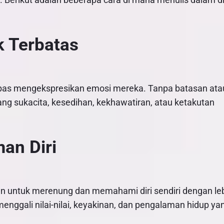
k Terbatas
bas mengekspresikan emosi mereka. Tanpa batasan ata
ntang sukacita, kesedihan, kekhawatiran, atau ketakutan
an Diri
an untuk merenung dan memahami diri sendiri dengan le
 menggali nilai-nilai, keyakinan, dan pengalaman hidup ya