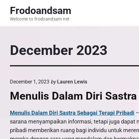
S
Frodoandsam
k
Welcome to frodoandsam net
i
p
t
December 2023
o
c
o
n
t
December 1, 2023
by
Lauren Lewis
e
Menulis Dalam Diri Sastra
n
t
Menulis Dalam Diri Sastra Sebagai Terapi Pribadi
–
sarana menyampaikan informasi, tetapi juga dapat me
pribadi memberikan ruang bagi individu untuk mere
mereka dengan cara yang mendalam dan bermakna. B