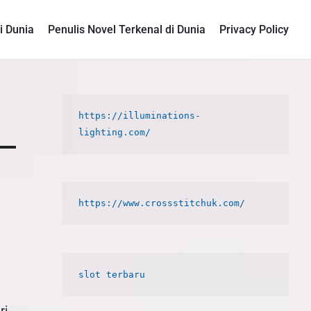
i Dunia
Penulis Novel Terkenal di Dunia
Privacy Policy
P
https://illuminations-
r
i
m
a
r
y
S
i
d
ri