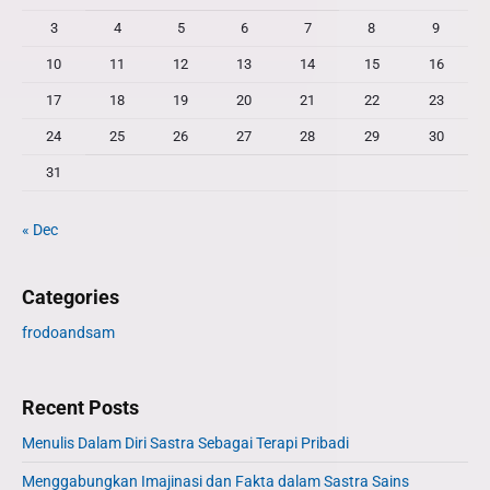
r
3
4
5
6
7
8
9
:
10
11
12
13
14
15
16
17
18
19
20
21
22
23
24
25
26
27
28
29
30
31
« Dec
Categories
frodoandsam
Recent Posts
Menulis Dalam Diri Sastra Sebagai Terapi Pribadi
Menggabungkan Imajinasi dan Fakta dalam Sastra Sains