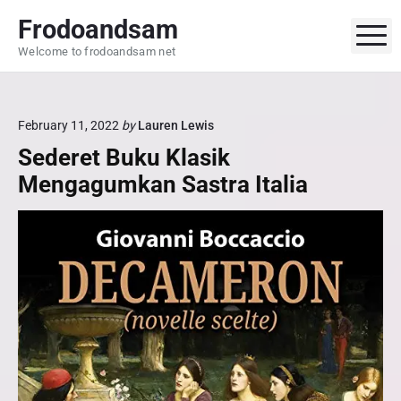
S
Frodoandsam
k
M
Welcome to frodoandsam net
i
p
t
o
February 11, 2022
by
Lauren Lewis
c
Sederet Buku Klasik
o
Mengagumkan Sastra Italia
n
t
e
n
t