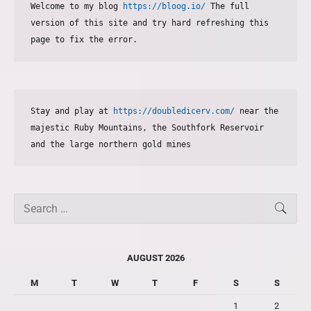
Welcome to my blog 
https://bloog.io/
 The full 
version of this site and try hard refreshing this 
page to fix the error.
Stay and play at 
https://doubledicerv.com/
 near the 
majestic Ruby Mountains, the Southfork Reservoir 
and the large northern gold mines
S
SEAR
e
a
r
AUGUST 2026
c
h
M
T
W
T
F
S
S
f
1
2
o