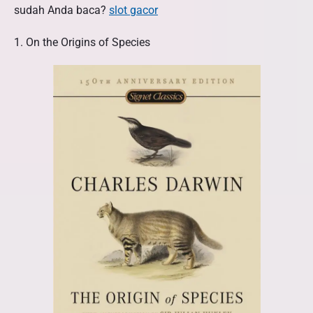
sudah Anda baca?
slot gacor
i
n
1. On the Origins of Species
g
B
e
r
p
e
n
g
a
r
u
h
D
a
l
a