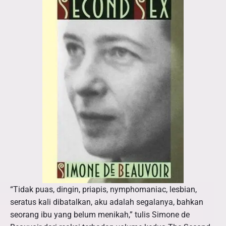
g
M
e
n
g
u
b
a
h
D
u
n
i
a
“Tidak puas, dingin, priapis, nymphomaniac, lesbian,
seratus kali dibatalkan, aku adalah segalanya, bahkan
seorang ibu yang belum menikah,” tulis Simone de