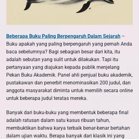
B
e
Beberapa Buku Paling Berpengaruh Dalam Sejarah
–
b
Buku apakah yang paling berpengaruh yang pernah Anda
e
baca sebelumnya? Bagi sebagian besar dari kita, itu
r
adalah sebutan yang sulit untuk dilakukan. Tapi itu
a
pertanyaan yang diajukan kepada publik menjelang
p
Pekan Buku Akademik. Panel ahli penjual buku akademik,
a
pustakawan dan penerbit menominasikan 200 judul, dan
B
anggota masyarakat diminta untuk memilih secara online
u
untuk beberapa judul teratas mereka.
k
Banyak dari buku-buku yang membentuk beberapa final
u
adalah ratusan dalam satu kasus ribuan tahun,
P
membuktikan bahwa karya terbaik benar-benar bertahan
a
dalam ujian waktu. Berapa banyak dari klasik ini yang
l