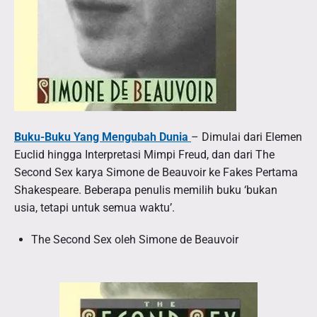
B
u
Buku-Buku Yang Mengubah Dunia
– Dimulai dari Elemen
k
Euclid hingga Interpretasi Mimpi Freud, dan dari The
u
Second Sex karya Simone de Beauvoir ke Fakes Pertama
-
Shakespeare. Beberapa penulis memilih buku ‘bukan
B
usia, tetapi untuk semua waktu’.
u
The Second Sex oleh Simone de Beauvoir
k
u
Y
a
n