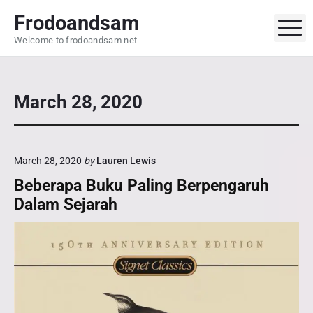
S
Frodoandsam
k
M
Welcome to frodoandsam net
i
p
t
o
March 28, 2020
c
o
n
March 28, 2020
by
Lauren Lewis
t
Beberapa Buku Paling Berpengaruh
e
n
Dalam Sejarah
t