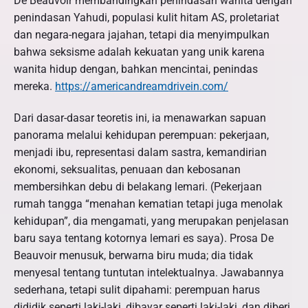
De Beauvoir membandingkan penindasan wanita dengan
penindasan Yahudi, populasi kulit hitam AS, proletariat
dan negara-negara jajahan, tetapi dia menyimpulkan
bahwa seksisme adalah kekuatan yang unik karena
wanita hidup dengan, bahkan mencintai, penindas
mereka.
https://americandreamdrivein.com/
Dari dasar-dasar teoretis ini, ia menawarkan sapuan
panorama melalui kehidupan perempuan: pekerjaan,
menjadi ibu, representasi dalam sastra, kemandirian
ekonomi, seksualitas, penuaan dan kebosanan
membersihkan debu di belakang lemari. (Pekerjaan
rumah tangga “menahan kematian tetapi juga menolak
kehidupan”, dia mengamati, yang merupakan penjelasan
baru saya tentang kotornya lemari es saya). Prosa De
Beauvoir menusuk, berwarna biru muda; dia tidak
menyesal tentang tuntutan intelektualnya. Jawabannya
sederhana, tetapi sulit dipahami: perempuan harus
dididik seperti laki-laki, dibayar seperti laki-laki, dan diberi