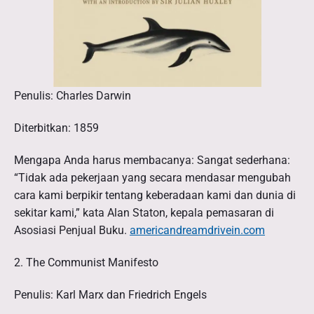
m
S
e
j
a
Penulis: Charles Darwin
r
a
Diterbitkan: 1859
h
Mengapa Anda harus membacanya: Sangat sederhana:
“Tidak ada pekerjaan yang secara mendasar mengubah
cara kami berpikir tentang keberadaan kami dan dunia di
sekitar kami,” kata Alan Staton, kepala pemasaran di
Asosiasi Penjual Buku.
americandreamdrivein.com
2. The Communist Manifesto
Penulis: Karl Marx dan Friedrich Engels